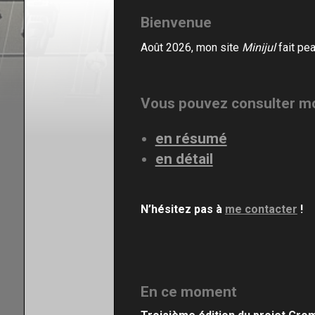
Bienvenue
En résumé
Août 2026, mon site
Minijul
fait pe
Mon CV
Contact
Vous
pouvez consulter m
en résumé
en détail
N’hésitez pas à
me contacter
!
En ce moment