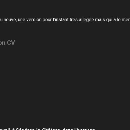
au neuve,
une version pour l’instant très allégée
mais qui a le méri
on CV