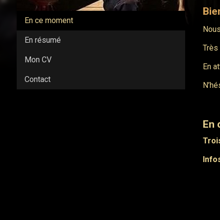
Bie
En ce moment
Nous
En résumé
Très 
Mon CV
En a
Contact
N’hé
En 
Troi
Info