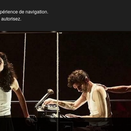
xpérience de navigation.
 autorisez.
ières, Formateur Eos