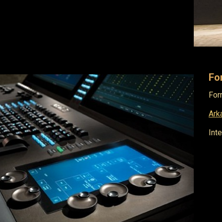
Fo
For
Ark
Int