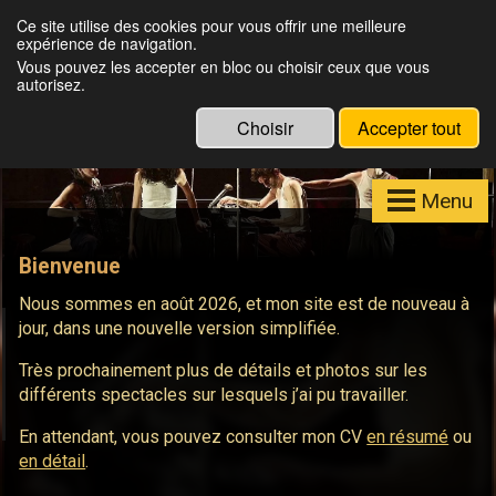
Julien Louisgrand
Ce site utilise des cookies pour vous offrir une meilleure
expérience de navigation.
Eclairagiste, Régisseur lumières, Formateur
Vous pouvez les accepter en bloc ou choisir ceux que vous
Eos
autorisez.
Choisir
Accepter tout
Menu
Bienvenue
Nous sommes en août 2026, et mon site est de nouveau à
jour, dans une nouvelle version simplifiée.
Très prochainement plus de détails et photos sur les
différents spectacles sur lesquels j’ai pu travailler.
En attendant, vous pouvez consulter mon CV
en résumé
ou
en détail
.