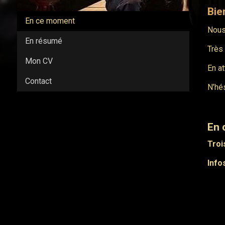
Bie
En ce moment
Nous
En résumé
Très 
Mon CV
En a
Contact
N’hé
En 
Troi
Info