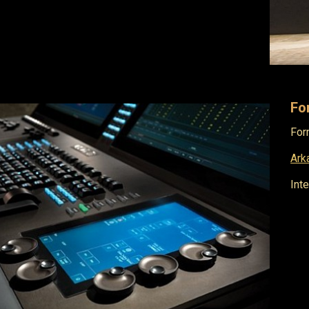
Fo
For
Ark
Int