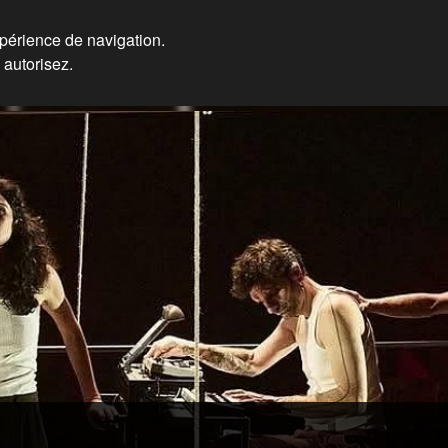
xpérience de navigation.
 autorisez.
ières, Formateur Eos