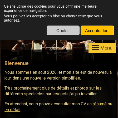
Julien Louisgrand
Ce site utilise des cookies pour vous offrir une meilleure
expérience de navigation.
Eclairagiste, Régisseur lumières, Formateur
Vous pouvez les accepter en bloc ou choisir ceux que vous
Eos
autorisez.
Choisir
Accepter tout
Menu
Bienvenue
Nous sommes en août 2026, et mon site est de nouveau à
jour, dans une nouvelle version simplifiée.
Très prochainement plus de détails et photos sur les
différents spectacles sur lesquels j’ai pu travailler.
En attendant, vous pouvez consulter mon CV
en résumé
ou
en détail
.