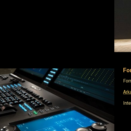
Fo
For
Ark
Int