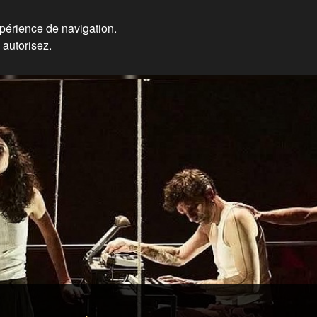
xpérience de navigation.
 autorisez.
ières, Formateur Eos