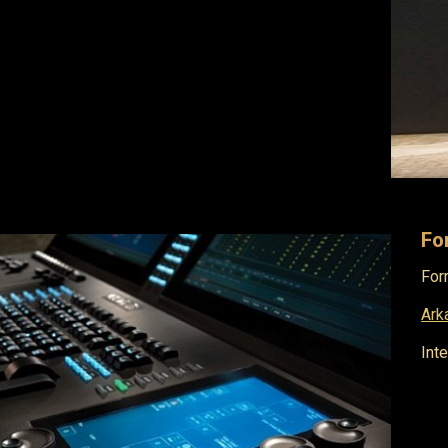
Fo
For
Ark
Int