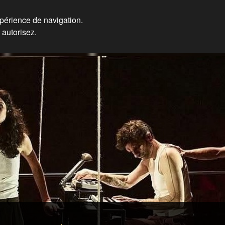
xpérience de navigation.
 autorisez.
ières, Formateur Eos